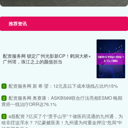
推荐资讯
配资服务网 锁定广州光影新CP！鹤洞大桥×
广州塔，珠江之上的颜值担当
配资服务网 新 希 望：12元及以下成本场线占比约15%
1
配资服务网 奥赛康：ASKB589联合疗法亮相ESMO 晚期
2
胃癌一线治疗ORR达76.1%
a股配资 7亿买了个“烫手山芋”？做医药流通的九州通，为
3
啥非蹚这浑水？ 7亿豪赌医美！九州通为何重金押注“危局”中