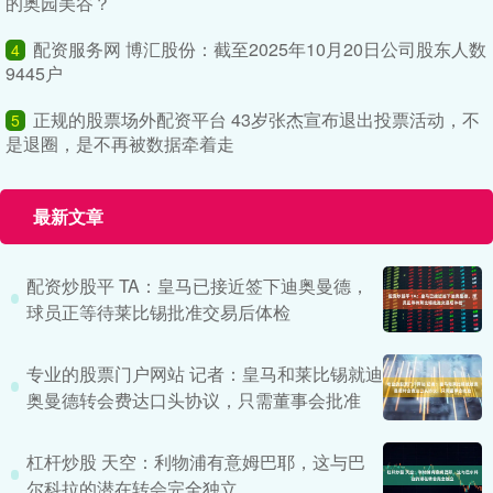
的奥园美谷？
配资服务网 博汇股份：截至2025年10月20日公司股东人数
4
9445户
正规的股票场外配资平台 43岁张杰宣布退出投票活动，不
5
是退圈，是不再被数据牵着走
最新文章
配资炒股平 TA：皇马已接近签下迪奥曼德，
球员正等待莱比锡批准交易后体检
专业的股票门户网站 记者：皇马和莱比锡就迪
奥曼德转会费达口头协议，只需董事会批准
杠杆炒股 天空：利物浦有意姆巴耶，这与巴
尔科拉的潜在转会完全独立