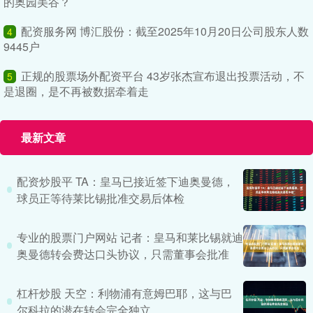
的奥园美谷？
配资服务网 博汇股份：截至2025年10月20日公司股东人数
4
9445户
正规的股票场外配资平台 43岁张杰宣布退出投票活动，不
5
是退圈，是不再被数据牵着走
最新文章
配资炒股平 TA：皇马已接近签下迪奥曼德，
球员正等待莱比锡批准交易后体检
专业的股票门户网站 记者：皇马和莱比锡就迪
奥曼德转会费达口头协议，只需董事会批准
杠杆炒股 天空：利物浦有意姆巴耶，这与巴
尔科拉的潜在转会完全独立