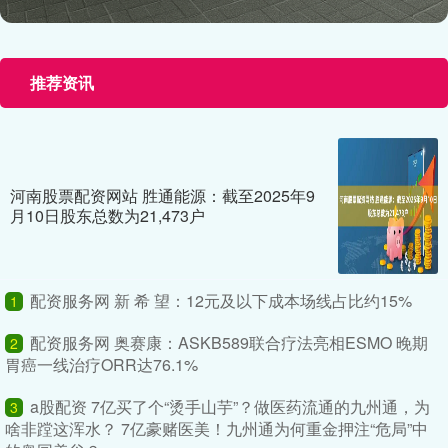
推荐资讯
河南股票配资网站 胜通能源：截至2025年9
月10日股东总数为21,473户
配资服务网 新 希 望：12元及以下成本场线占比约15%
1
配资服务网 奥赛康：ASKB589联合疗法亮相ESMO 晚期
2
胃癌一线治疗ORR达76.1%
a股配资 7亿买了个“烫手山芋”？做医药流通的九州通，为
3
啥非蹚这浑水？ 7亿豪赌医美！九州通为何重金押注“危局”中